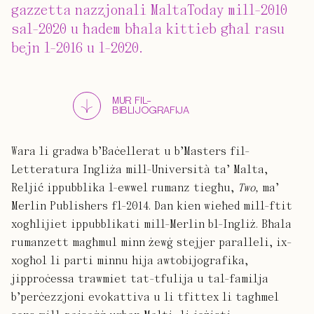
gazzetta nazzjonali MaltaToday mill-2010
sal-2020 u ħadem bħala kittieb għal rasu
bejn l-2016 u l-2020.
MUR FIL-
BIBLIJOGRAFIJA
Wara li gradwa b’Baċellerat u b’Masters fil-
Letteratura Ingliża mill-Università ta’ Malta,
Reljić ippubblika l-ewwel rumanz tiegħu,
Two,
ma’
Merlin Publishers fl-2014. Dan kien wieħed mill-ftit
xogħlijiet ippubblikati mill-Merlin bl-Ingliż. Bħala
rumanzett magħmul minn żewġ stejjer paralleli, ix-
xogħol li parti minnu hija awtobijografika,
jipproċessa trawmiet tat-tfulija u tal-familja
b’perċezzjoni evokattiva u li tfittex li tagħmel