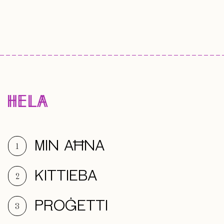
MIN AĦNA
1
KITTIEBA
2
PROĠETTI
3