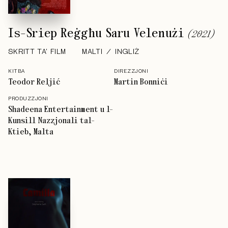
Is-Sriep Reġgħu Saru Velenużi
(
2021
)
SKRITT TA' FILM
MALTI
INGLIŻ
KITBA
DIREZZJONI
Teodor Reljić
Martin Bonniċi
PRODUZZJONI
Shadeena Entertainment u l-
Kunsill Nazzjonali tal-
Ktieb, Malta