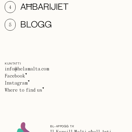
AĦBARIJIET
4
BLOGG
5
KUNTATTI
info@helamalta.com
Facebook
Instagram
Where to find us
BL-APPOĠĠ TA'
Il-Kunsill Malti għall-Arti