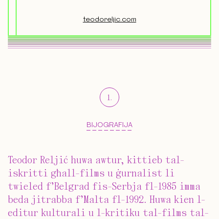
teodoreljic.com
1
.
BIJOGRAFIJA
Teodor Reljić huwa awtur, kittieb tal-
iskritti għall-films u ġurnalist li
twieled f’Belgrad fis-Serbja fl-1985 imma
beda jitrabba f’Malta fl-1992. Huwa kien l-
editur kulturali u l-kritiku tal-films tal-