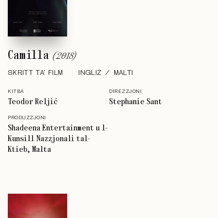
Camilla
(
2018
)
SKRITT TA' FILM
INGLIŻ
MALTI
KITBA
DIREZZJONI
Teodor Reljić
Stephanie Sant
PRODUZZJONI
Shadeena Entertainment u l-
Kunsill Nazzjonali tal-
Ktieb, Malta