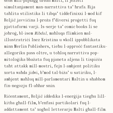
sens mill-pajsaġġ urban Malti, li jeżisti
simultanjament man-narrattiva ta’ ħrafa. Hija
taħlita stilistika li tibqa’ tiddefinixxi l-mod kif
Reljić javviċina l-proża f’diversi proġetti fuq
pjattaformi varji. Is-serje ta’ comic books li se
joħroġ, bl-isem
Mibdul,
maħluqa flimkien mal-
illustratriċi Inez Kristina u wkoll ippubblikata
minn Merlin Publishers, tieħu l-approċċ fantastiku-
allegoriku pass oltre, u toħloq narrattiva pop-
mitoloġika bbażata fuq pjaneta aljena li tispiċċa
taħt attakk mill-mostri, fejn l-ambjent politiku
xorta waħda jidwi, b’mod tal-biża’ u satiriku, l-
ambjent maħluq mill-parlamentari Maltin u sħabhom
fin-negozju fl-aħħar snin.
Riċentament, Reljić iddedika l-enerġija tiegħu lill-
kitba għall-film, b’enfasi partikolari fuq l-
addattament ta’ xogħol letterarju Malti għall-film.