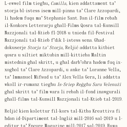
L-ewwel film tiegħu,
Camilla,
kien addattament ta’
storja bl-istess isem mill-pinna ta’ Clare Azzopardi,
li ħadem fuqu ma’ Stephanie Sant. Dan il-film rebaħ
il-Konkors Letterarju għall-Films Qosra tal-Kunsill
Nazzjonali tal-Ktieb fl-2018 u tnieda fil-Festival
Nazzjonali tal-Ktieb f’dik l-istess sena. Għad-
dokuserje
Storja ta’ Storja,
Reljić addatta kitbiet
qosra u siltiet miktubin mill-kittieba Maltin
mistednin għal skritt, u għal darb’oħra ħadem fuq ix-
xogħol ta’ Clare Azzopardi, u anke ta’ Loranne Vella,
ta’ Immanuel Mifsud u ta’ Alex Vella Gera, li addatta
wkoll ir-rumanz tiegħu
Is-Sriep Reġgħu Saru Velenużi
għal skritt ta’ film wara li rebaħ il-fond inawgurali
għall-films tal-Kunsill Nazzjonali tal-Ktieb tal-2019.
Reljić kien kolettur fil-kors tal-Kitba Kreattiva fi
ħdan id-Dipartiment tal-Ingliż mill-2016 sal-2019 u l-
editur ta’ Encore Magazine mill-2017 sal-2019. Huwa