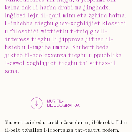
kelma dak li ħafna drabi ma jingħadx.
Inġibed lejn il-qari minn età żgħira ħafna.
L-imħabba tiegħu għax-xogħlijiet klassiċi
u filosofiċi wittietlu t-triq għall-
interess tiegħu li jipprova jifhem il-
ħsieb u l-imġiba umana. Shubert beda
jikteb fl-adolexxenza tiegħu u ppubblika
l-ewwel xogħlijiet tiegħu ta’ sittax-il
sena.
MUR FIL-
BIBLIJOGRAFIJA
Shubert twieled u trabba Casablanca, il-Marokk. F’din
il-belt tgħallem l-importanza tat-teatru modern,