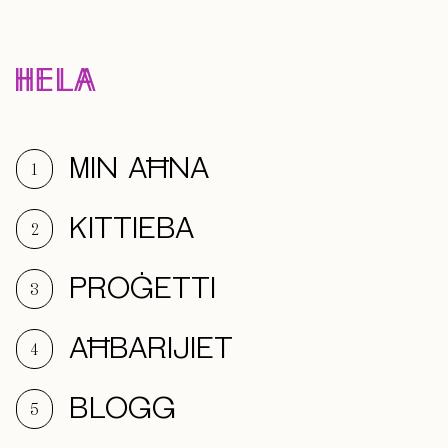
MIN AĦNA
1
KITTIEBA
2
PROĠETTI
3
AĦBARIJIET
4
BLOGG
5