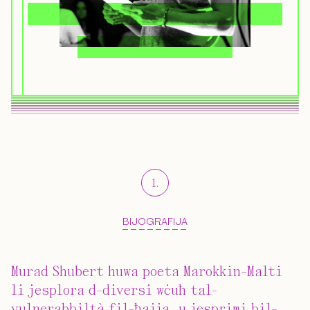
1
.
BIJOGRAFIJA
Murad Shubert huwa poeta Marokkin-Malti
li jesplora d-diversi wċuħ tal-
vulnerabbiltà fil-ħajja, u jesprimi bil-