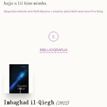
ħajja u lil hinn minnha.
Bijografija miktuba minn Ruth Bezzina u maqluba għall-Malti minn Jean Paul Borg
2
.
BIBLIJOGRAFIJA
Imbagħad il-Qiegħ
(
2022
)