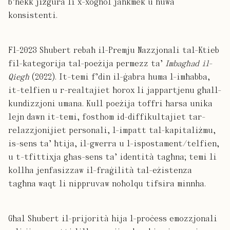
b’hekk jiżgura li x-xogħol jaħkmek u huwa
konsistenti.
Fl-2023 Shubert rebaħ il-Premju Nazzjonali tal-Ktieb
fil-kategorija tal-poeżija permezz ta’
Imbagħad il-
Qiegħ
(2022). It-temi f’din il-ġabra huma l-imħabba,
it-telfien u r-realtajiet ħorox li jappartjenu għall-
kundizzjoni umana. Kull poeżija toffri ħarsa unika
lejn dawn it-temi, fosthom id-diffikultajiet tar-
relazzjonijiet personali, l-impatt tal-kapitaliżmu,
is-sens ta’ ħtija, il-gwerra u l-ispostament/telfien,
u t-tfittixja għas-sens ta’ identità tagħna; temi li
kollha jenfasizzaw il-fraġilità tal-eżistenza
tagħna waqt li nippruvaw noħolqu tifsira minnha.
Għal Shubert il-prijorità hija l-proċess emozzjonali