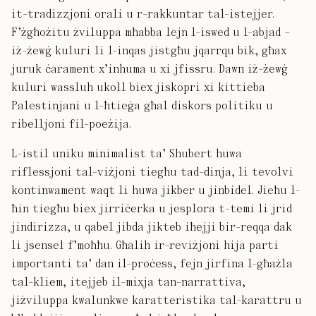
it-tradizzjoni orali u r-rakkuntar tal-istejjer.
F’żgħożitu żviluppa mħabba lejn l-iswed u l-abjad –
iż-żewġ kuluri li l-inqas jistgħu jqarrqu bik, għax
juruk ċarament x’inhuma u xi jfissru. Dawn iż-żewġ
kuluri wassluh ukoll biex jiskopri xi kittieba
Palestinjani u l-ħtieġa għal diskors politiku u
ribelljoni fil-poeżija.
L-istil uniku minimalist ta’ Shubert huwa
riflessjoni tal-viżjoni tiegħu tad-dinja, li tevolvi
kontinwament waqt li huwa jikber u jinbidel. Jieħu l-
ħin tiegħu biex jirriċerka u jesplora t-temi li jrid
jindirizza, u qabel jibda jikteb iħejji bir-reqqa dak
li jsensel f’moħħu. Għalih ir-reviżjoni hija parti
importanti ta’ dan il-proċess, fejn jirfina l-għażla
tal-kliem, itejjeb il-mixja tan-narrattiva,
jiżviluppa kwalunkwe karatteristika tal-karattru u