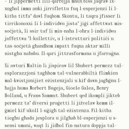
– li jippermetti lill-qarrejja mhux biss jaqraw ix-
xogħol imma anki jirriflettu fuq l-esperjenzi li l-
kitba titfa’ dawl fuqhom. Skontu, li taqra jfisser li
tirrikonoxxi li l-individwu jista’ jiġi affettwat mis-
soċjetà, li ssir taf li min-naħa l-oħra l-individwu
jaffettwa ’l-kollettiv, u l-istrutturi politiċi u
tas-soċjetà għandhom impatt fuqna aktar milli
nistgħu naħsbu. Il-qari jittrasformana u jfarraġna.
Xi awturi Maltin li jispiraw lil Shubert permezz tal-
esplorazzjoni tagħhom tal-vulnerabbiltà flimkien
mal-kwistjonijiet eżistenzjali u kif dawn jagħġnu l-
ħajja huma Norbert Bugeja, Gioele Galea, Henry
Holland, u Frans Sammut. Shubert qed ikompli jikteb
permezz ta’ diversi proġetti li jiżvelaw kemm il-
ġmiel kif ukoll l-uġigħ tal-eżistenza. Fil-kitba
tiegħu għadu jesplora u jilgħab bl-esperjenzi u s-
sensi umani, waqt li jidħol fin-natura doppja tal-