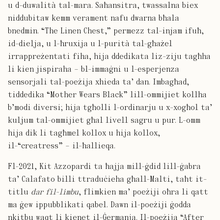
u d-duwalità tal-mara. Saħansitra, twassalna biex
niddubitaw kemm verament nafu dwarna bħala
bnedmin. “The Linen Chest,” permezz tal-injam ifuħ,
id-dielja, u l-ħruxija u l-purità tal-għażel
irrappreżentati fiha, hija ddedikata liz-ziju tagħha
li kien jispiraha – bl-immaġni u l-esperjenza
sensorjali tal-poeżija xhieda ta’ dan. Imbagħad,
tiddedika “Mother Wears Black” lill-ommijiet kollha
b’modi diversi; hija tgħolli l-ordinarju u x-xogħol ta’
kuljum tal-ommijiet għal livell sagru u pur. L-omm
hija dik li tagħmel kollox u hija kollox,
il-“creatress” – il-ħallieqa.
Fl-2021, Kit Azzopardi ta ħajja mill-ġdid lill-ġabra
ta’ Calafato billi ttraduċieha għall-Malti, taħt it-
titlu
dar fil-limbu
, flimkien ma’ poeżiji oħra li qatt
ma ġew ippubblikati qabel. Dawn il-poeżiji ġodda
nkitbu waqt li kienet il-Ġermanja. Il-poeżija “After