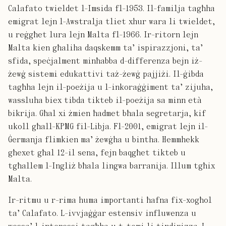
Calafato twieldet l-Imsida fl-1953. Il-familja tagħha
emigrat lejn l-Awstralja tliet xhur wara li twieldet,
u reġgħet lura lejn Malta fl-1966. Ir-ritorn lejn
Malta kien għaliha daqskemm ta’ ispirazzjoni, ta’
sfida, speċjalment minħabba d-differenza bejn iż-
żewġ sistemi edukattivi taż-żewġ pajjiżi. Il-ġibda
tagħha lejn il-poeżija u l-inkoraġġiment ta’ zijuha,
wassluha biex tibda tikteb il-poeżija sa minn età
bikrija. Għal xi żmien ħadmet bħala segretarja, kif
ukoll għall-KPMG fil-Libja. Fl-2001, emigrat lejn il-
Ġermanja flimkien ma’ żewġha u bintha. Hemmhekk
għexet għal 12-il sena, fejn baqgħet tikteb u
tgħallem l-Ingliż bħala lingwa barranija. Illum tgħix
Malta.
Ir-ritmu u r-rima huma importanti ħafna fix-xogħol
ta’ Calafato. L-ivvjaġġar estensiv influwenza u