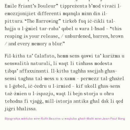
Emile Friant’s Douleur” tippreżenta b’mod vivaċi l-
emozzjonijiet differenti mqanqla minn din il-
pittura. “The Harrowing” tirkeb fuq iċ-ċikli tal-
ħajja u l-ġmiel tar-raba’ qabel u wara l-ħsad – “this
reaping is your release, / unburdened, barren, brown
/ and every memory a blur.”
Fil-kitba ta’ Calafato, hemm sens qawwi ta’ kariżma u
senswalità naturali, li waqt li tinħass modesta
tibqa’ affaxxinanti. Il-kitba tagħha ssejjaħ għas-
sensi tagħna tal-mess u x-xamm – permezz tal-għażel
u l-ġebel, iċ-ċedru u l-irmied – kif ukoll għas-sens
taż-żmien u l-ispazju, waqt li bejn storja u oħra
teħodna fi vjaġġ, mill-istorja antika għal dak li qed
jiġri bħalissa.
Bijografija miktuba minn Ruth Bezzina u maqluba għall-Malti minn Jean Paul Borg