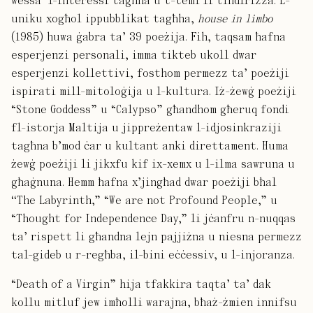
wessa’ l-interessi tagħha u t-temi li tindirizza. L-
uniku xogħol ippubblikat tagħha,
house in limbo
(1985) huwa ġabra ta’ 39 poeżija. Fih, taqsam ħafna
esperjenzi personali, imma tikteb ukoll dwar
esperjenzi kollettivi, fosthom permezz ta’ poeżiji
ispirati mill-mitoloġija u l-kultura. Iż-żewġ poeżiji
“Stone Goddess” u “Calypso” għandhom għeruq fondi
fl-istorja Maltija u jippreżentaw l-idjosinkraziji
tagħna b’mod ċar u kultant anki direttament. Huma
żewġ poeżiji li jikxfu kif ix-xemx u l-ilma sawruna u
għaġnuna. Hemm ħafna x’jingħad dwar poeżiji bħal
‘‘The Labyrinth,” “We are not Profound People,” u
“Thought for Independence Day,” li jċanfru n-nuqqas
ta’ rispett li għandna lejn pajjiżna u niesna permezz
tal-gideb u r-regħba, il-bini eċċessiv, u l-injoranza.
“Death of a Virgin” hija tfakkira taqta’ ta’ dak
kollu mitluf jew imħolli warajna, bħaż-żmien innifsu