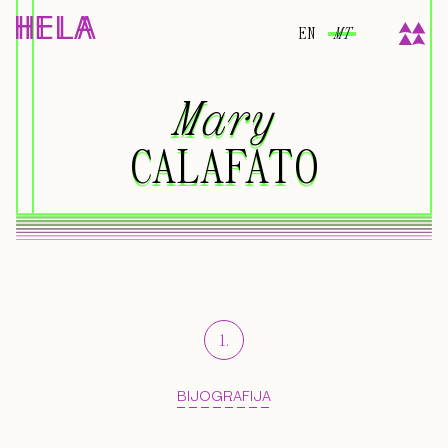
EN
MT
Mary
Mary
CALAFATO
CALAFATO
1
.
BIJOGRAFIJA