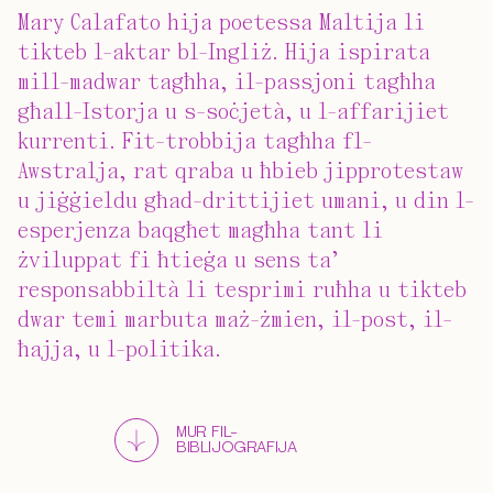
Mary Calafato hija poetessa Maltija li
tikteb l-aktar bl-Ingliż. Hija ispirata
mill-madwar tagħha, il-passjoni tagħha
għall-Istorja u s-soċjetà, u l-affarijiet
kurrenti. Fit-trobbija tagħha fl-
Awstralja, rat qraba u ħbieb jipprotestaw
u jiġġieldu għad-drittijiet umani, u din l-
esperjenza baqgħet magħha tant li
żviluppat fi ħtieġa u sens ta’
responsabbiltà li tesprimi ruħha u tikteb
dwar temi marbuta maż-żmien, il-post, il-
ħajja, u l-politika.
MUR FIL-
BIBLIJOGRAFIJA