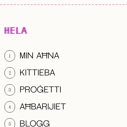
MIN AĦNA
1
KITTIEBA
2
PROĠETTI
3
AĦBARIJIET
4
BLOGG
5