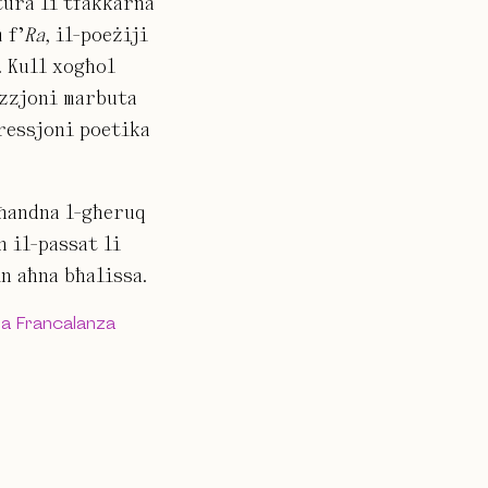
tura li tfakkarna
 f’
Ra,
il-poeżiji
. Kull xogħol
ozzjoni marbuta
pressjoni poetika
għandna l-għeruq
n il-passat li
n aħna bħalissa.
ra Francalanza