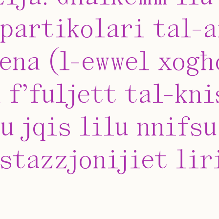
 partikolari tal-a
ena (l-ewwel xogħ
 f’fuljett tal-kni
u jqis lilu nnifsu
stazzjonijiet lir