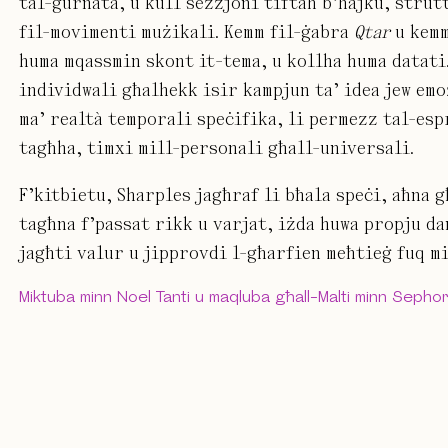
tal-ġurnata, u kull sezzjoni tiftaħ b’ħajku, strut
fil-movimenti mużikali. Kemm fil-ġabra
Qtar
u kemm
huma mqassmin skont it-tema, u kollha huma datati
individwali għalhekk isir kampjun ta’ idea jew em
ma’ realtà temporali speċifika, li permezz tal-es
tagħha, timxi mill-personali għall-universali.
F’kitbietu, Sharples jagħraf li bħala speċi, aħna 
tagħna f’passat rikk u varjat, iżda huwa propju da
jagħti valur u jipprovdi l-għarfien meħtieġ fuq mi
Miktuba minn Noel Tanti u maqluba għall-Malti minn Sepho