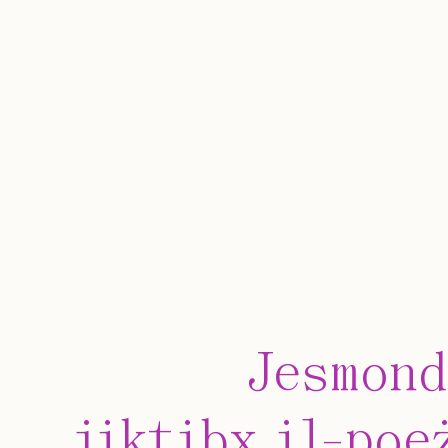
Jesmond
jiktibx il-poe