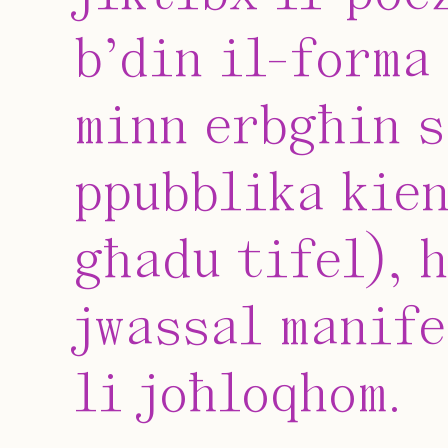
b’din il-forma
minn erbgħin s
ppubblika kien
għadu tifel), h
jwassal manife
li joħloqhom.