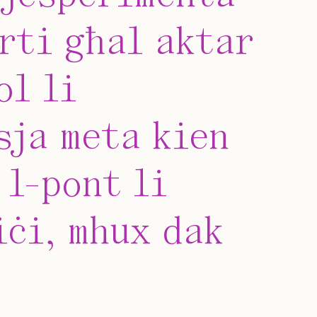
rti għal aktar
ol li
sja meta kien
 l-pont li
iċi, mhux dak