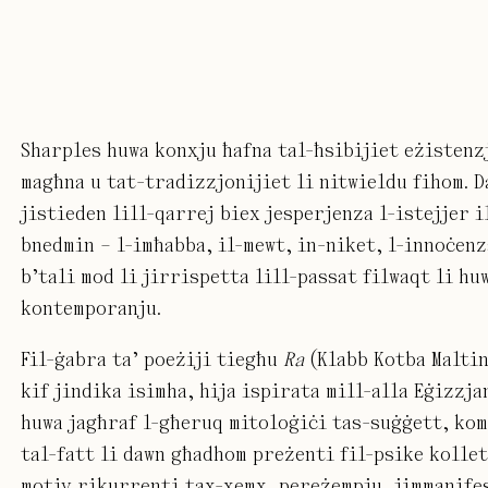
Sharples huwa konxju ħafna tal-ħsibijiet eżistenz
magħna u tat-tradizzjonijiet li nitwieldu fihom. D
jistieden lill-qarrej biex jesperjenza l-istejjer i
bnedmin – l-imħabba, il-mewt, in-niket, l-innoċenz
b’tali mod li jirrispetta lill-passat filwaqt li hu
kontemporanju.
Fil-ġabra ta’ poeżiji tiegħu
Ra
(Klabb Kotba Maltin
kif jindika isimha, hija ispirata mill-alla Eġizzja
huwa jagħraf l-għeruq mitoloġiċi tas-suġġett, ko
tal-fatt li dawn għadhom preżenti fil-psike kollet
motiv rikurrenti tax-xemx, pereżempju, jimmanife