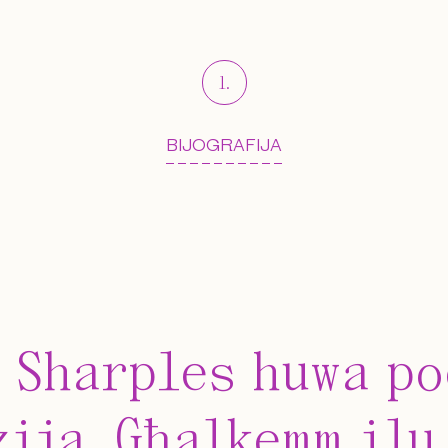
1
.
BIJOGRAFIJA
 Sharples huwa po
żija. Għalkemm ilu