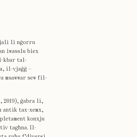
jali li nġorru
an iwasslu biex
l-kbar tal-
a, il-vjaġġ –
wa msawwar sew fil-
, 2019), ġabra li,
n antik tax-xemx,
mpletament konxju
tiv tagħna. Il-
sta ruħu f’diversi