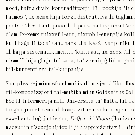
modi, ħafna drabi kontradittorji. Fil-poeżija “Fuq
Patmos”, ix-xemx hija forza distruttiva li tagħmi 
poeta b’dawl tant qawwi li l-persona tispiċċa f’abb
dlam. Ix-xemx tnixxef l-art, tixrob l-enerġija kol
kull ħaġa li taqa’ taħt ħarsitha: kważi vampiriku 
il-ħajja sistematikament. F’kuntrast, ix-xemx fil-
nisma’” hija għajn ta’ tama, ta’ żerniq ġdid mogħn
bil-kuntentizza tal-kumpanija.
Sharples ġej minn sfond mużikali u xjentifiku. Hu
fil-kompożizzjoni tal-mużika minn Goldsmiths Coll
BSc fl-Infermerija mill-Università ta’ Malta. Fil-fa
tiegħu jixref kemm il-kompożitur u anke x-xjentist
ewwel antoloġija tiegħu,
Il-Qtar li Nħobb
(Horizons
maqsumin f’sezzjonijiet li jirrappreżentaw il-ħin