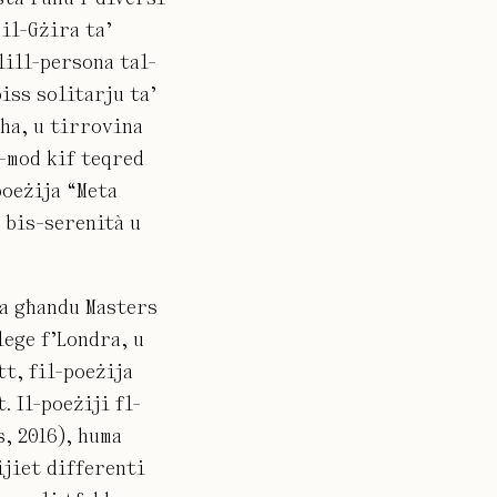
 il-Gżira ta’
lill-persona tal-
iss solitarju ta’
lha, u tirrovina
l-mod kif teqred
poeżija “Meta
i bis-serenità u
wa għandu Masters
ege f’Londra, u
tt, fil-poeżija
. Il-poeżiji fl-
, 2016), huma
ijiet differenti