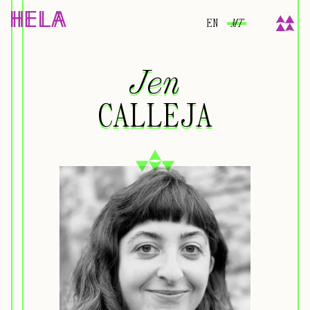
EN
MT
Jen
Jen
CALLEJA
CALLEJA