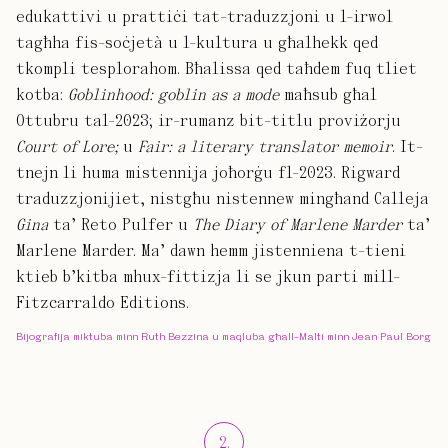
edukattivi u prattiċi tat-traduzzjoni u l-irwol
tagħha fis-soċjetà u l-kultura u għalhekk qed
tkompli tesplorahom. Bħalissa qed taħdem fuq tliet
kotba:
Goblinhood: goblin as a mode
maħsub għal
Ottubru tal-2023; ir-rumanz bit-titlu proviżorju
Court of Lore;
u
Fair: a literary translator memoir
. It-
tnejn li huma mistennija joħorġu fl-2023. Rigward
traduzzjonijiet, nistgħu nistennew mingħand Calleja
Gina
ta’ Reto Pulfer u
The Diary of Marlene Marder
ta’
Marlene Marder. Ma’ dawn hemm jistenniena t-tieni
ktieb b’kitba mhux-fittizja li se jkun parti mill-
Fitzcarraldo Editions.
Bijografija miktuba minn Ruth Bezzina u maqluba għall-Malti minn Jean Paul Borg
2
.