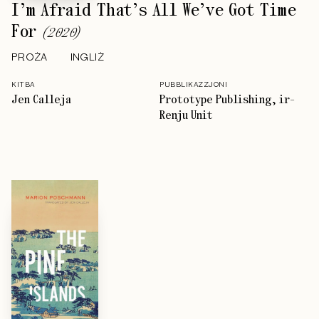
I’m Afraid That’s All We’ve Got Time
For
(
2020
)
PROŻA
INGLIŻ
KITBA
PUBBLIKAZZJONI
Jen Calleja
Prototype Publishing, ir-
Renju Unit