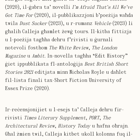
(2020), il-ġabra ta’ novelli
I’m Afraid That’s All We’ve
Got Time For
(2020), il-pubblikazzjoni b’poeżija waħda
twila
Dust Sucker
(2023), u r-rumanz
Vehicle
(2023) li
għalih Calleja għamlet żewġ tours. Il-kitba fittizja
u l-poeżija tagħha dehru f’rivisti u ġurnali
notevoli fosthom
The White Review
,
The London
Magazine
u
Ambit.
In-novella tagħha “Edit History”
ġiet ippubblikata fl-antoloġija
Best British Short
Stories 2021
editjata minn Nicholas Royle u daħlet
fil-lista finali tax-Short Fiction University of
Essex Prize (2020).
Ir-reċensjonijiet u l-esejs ta’ Calleja dehru fir-
rivisti
Times
Literary Supplement
,
PORT
,
The
Architectural Review
,
History Today
u ħafna oħrajn.
Għal żmien twil, Calleja kitbet ukoll kolonna fuq il-