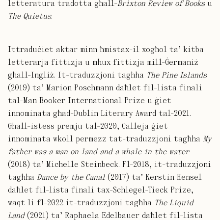
letteratura tradotta għall-
Brixton Review of Books
u
The Quietus
.
Ittraduċiet aktar minn ħmistax-il xogħol ta’ kitba
letterarja fittizja u mhux fittizja mill-Ġermaniż
għall-Ingliż. It-traduzzjoni tagħha
The Pine Islands
(2019) ta’ Marion Poschmann daħlet fil-lista finali
tal-Man Booker International Prize u ġiet
innominata għad-Dublin Literary Award tal-2021.
Għall-istess premju tal-2020, Calleja ġiet
innominata wkoll permezz tat-traduzzjoni tagħha
My
father was a man on land and a whale in the water
(2018) ta’ Michelle Steinbeck. Fl-2018, it-traduzzjoni
tagħha
Dance by the Canal
(2017) ta’ Kerstin Hensel
daħlet fil-lista finali tax-Schlegel-Tieck Prize,
waqt li fl-2022 it-traduzzjoni tagħha
The Liquid
Land
(2021) ta’ Raphaela Edelbauer daħlet fil-lista