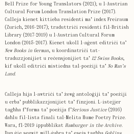
Bell Prize for Young Translators (2021); u l-Austrian
Cultural Forum London Translation Prize (2017).
Calleja kienet kittieba residenti ma’ index Freiraum
(Zurich, 2016-2017); traduttriċi residenti fil-British
Library (2017-2019) u l-Austrian Cultural Forum
London (2015-2017). Kienet ukoll l-aġent editriċi ta’
New Books in German
, u koordinatriċi tat-
traduzzjonijiet u reċensjonijiet ta’
12 Swiss Books
,
kif ukoll editriċi mistiedna tal-poeżiji ta’
No Man’s
Land
.
Calleja hija l-awtriċi ta’ żewġ antoloġiji ta’ poeżiji
u erba’ pubblikazzjonijiet ta’ finzjoni. L-istejjer
tagħha f’forma ta’ poeżija f’
Serious Justice
(2016)
daħlu fil-lista finali tal-Melita Hume Poetry Prize.
Wara, fl-2019 ippubblikat
Hamburger in the Archive.
Dan ġie segwit mill-ġabra ta’ esejs tagħha
Goblins