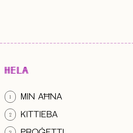
MIN AĦNA
1
KITTIEBA
2
PROĠETTI
3