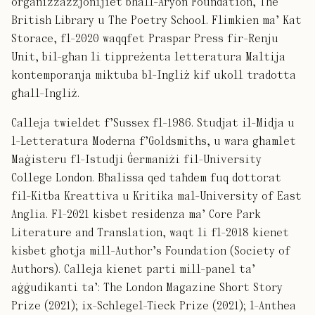
organizzazzjonijiet bħall-Aryon Foundation, The
British Library u The Poetry School. Flimkien ma’ Kat
Storace, fl-2020 waqqfet Praspar Press fir-Renju
Unit, bil-għan li tippreżenta letteratura Maltija
kontemporanja miktuba bl-Ingliż kif ukoll tradotta
għall-Ingliż.
Calleja twieldet f’Sussex fl-1986. Studjat il-Midja u
l-Letteratura Moderna f’Goldsmiths, u wara għamlet
Maġisteru fl-Istudji Ġermaniżi fil-University
College London. Bħalissa qed taħdem fuq dottorat
fil-Kitba Kreattiva u Kritika mal-University of East
Anglia. Fl-2021 kisbet residenza ma’ Core Park
Literature and Translation, waqt li fl-2018 kienet
kisbet għotja mill-Author’s Foundation (Society of
Authors). Calleja kienet parti mill-panel ta’
aġġudikanti ta’: The London Magazine Short Story
Prize (2021); ix-Schlegel-Tieck Prize (2021); l-Anthea