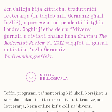
Jen Calleja hija kittieba, traduttriċi
letterarja (li taqleb mill-Ġermaniż għall-
Ingliż), u poetessa indipendenti li tgħix
Londra. Xogħlijietha dehru f’diversi
ġurnali u rivisti bħalma huma
Granta
u
The
Modernist Review
. Fl-2012 waqqfet il-ġurnal
artistiku Anglo-Ġermaniż
Verfreundungseffekt
.
MUR FIL-
BIBLIJOGRAFIJA
Toffri programmi ta’ mentoring kif ukoll korsijiet u
workshops dwar il-kitba kreattiva u t-traduzzjoni
letterarja, kemm online kif ukoll ma’ diversi