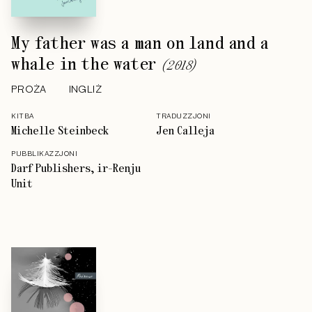
My father was a man on land and a
whale in the water
(
2018
)
PROŻA
INGLIŻ
KITBA
TRADUZZJONI
Michelle Steinbeck
Jen Calleja
PUBBLIKAZZJONI
Darf Publishers, ir-Renju
Unit