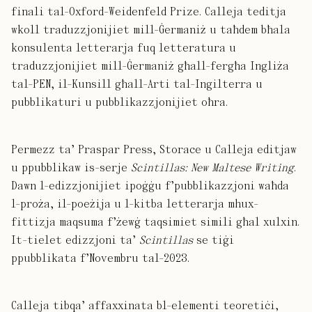
finali tal-Oxford-Weidenfeld Prize. Calleja teditja
wkoll traduzzjonijiet mill-Ġermaniż u taħdem bħala
konsulenta letterarja fuq letteratura u
traduzzjonijiet mill-Ġermaniż għall-fergħa Ingliża
tal-PEN, il-Kunsill għall-Arti tal-Ingilterra u
pubblikaturi u pubblikazzjonijiet oħra.
Permezz ta’ Praspar Press, Storace u Calleja editjaw
u ppubblikaw is-serje
Scintillas: New Maltese Writing
.
Dawn l-edizzjonijiet ipoġġu f’pubblikazzjoni waħda
l-proża, il-poeżija u l-kitba letterarja mhux-
fittizja maqsuma f’żewġ taqsimiet simili għal xulxin.
It-tielet edizzjoni ta’
Scintillas
se tiġi
ppubblikata f’Novembru tal-2023.
Calleja tibqa’ affaxxinata bl-elementi teoretiċi,