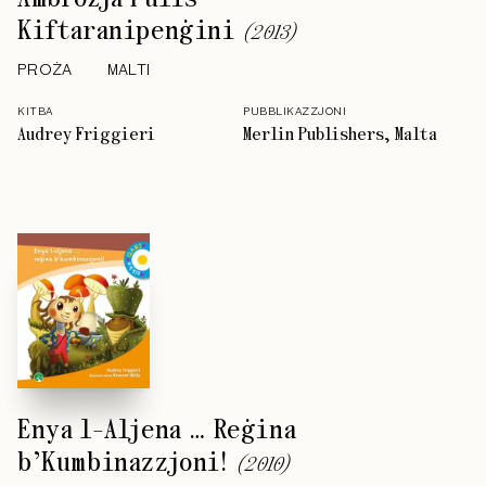
Kiftaranipenġini
(
2013
)
PROŻA
MALTI
KITBA
PUBBLIKAZZJONI
Audrey Friggieri
Merlin Publishers, Malta
Enya l-Aljena … Reġina
b’Kumbinazzjoni!
(
2010
)