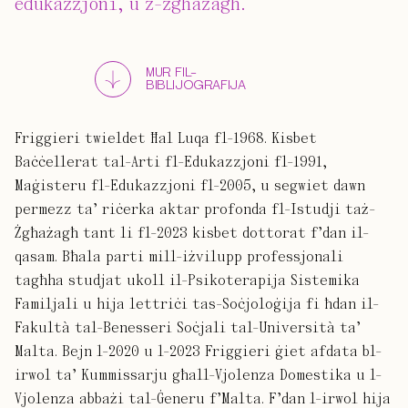
edukazzjoni, u ż-żgħażagħ.
MUR FIL-
BIBLIJOGRAFIJA
Friggieri twieldet Ħal Luqa fl-1968. Kisbet
Baċċellerat tal-Arti fl-Edukazzjoni fl-1991,
Maġisteru fl-Edukazzjoni fl-2005, u segwiet dawn
permezz ta’ riċerka aktar profonda fl-Istudji taż-
Żgħażagħ tant li fl-2023 kisbet dottorat f’dan il-
qasam. Bħala parti mill-iżvilupp professjonali
tagħha studjat ukoll il-Psikoterapija Sistemika
Familjali u hija lettriċi tas-Soċjoloġija fi ħdan il-
Fakultà tal-Benesseri Soċjali tal-Università ta’
Malta. Bejn l-2020 u l-2023 Friggieri ġiet afdata bl-
irwol ta’ Kummissarju għall-Vjolenza Domestika u l-
Vjolenza abbażi tal-Ġeneru f’Malta. F’dan l-irwol hija