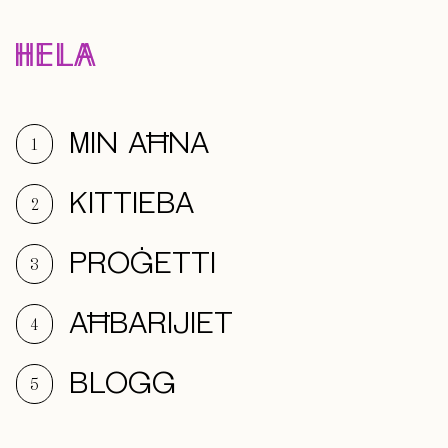
MIN AĦNA
1
KITTIEBA
2
PROĠETTI
3
AĦBARIJIET
4
BLOGG
5