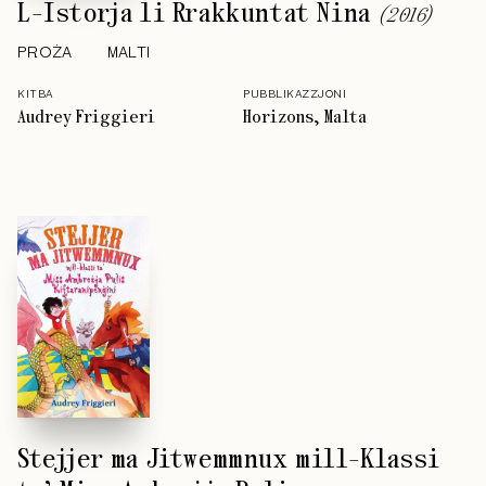
L-Istorja li Rrakkuntat Nina
(
2016
)
PROŻA
MALTI
KITBA
PUBBLIKAZZJONI
Audrey Friggieri
Horizons, Malta
Stejjer ma Jitwemmnux mill-Klassi