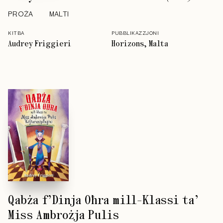
PROŻA
MALTI
KITBA
PUBBLIKAZZJONI
Audrey Friggieri
Horizons, Malta
Qabża f’Dinja Oħra mill-Klassi ta’
Miss Ambrożja Pulis