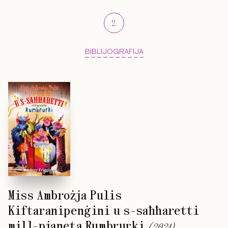
2
.
BIBLIJOGRAFIJA
Miss Ambrożja Pulis
Kiftaranipenġini u s-saħħaretti
mill-pjaneta Rumbrurki
(
2024
)