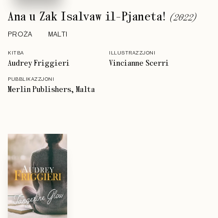
Ana u Zak Isalvaw il-Pjaneta!
(
2022
)
PROŻA
MALTI
KITBA
ILLUSTRAZZJONI
Audrey Friggieri
Vincianne Scerri
PUBBLIKAZZJONI
Merlin Publishers, Malta