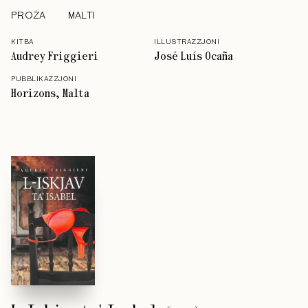
PROŻA
MALTI
KITBA
ILLUSTRAZZJONI
Audrey Friggieri
José Luís Ocaña
PUBBLIKAZZJONI
Horizons, Malta