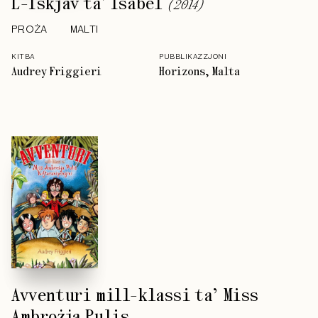
L-Iskjav ta' Isabel
(
2014
)
PROŻA
MALTI
KITBA
PUBBLIKAZZJONI
Audrey Friggieri
Horizons, Malta
Avventuri mill-klassi ta’ Miss
Ambrożja Pulis