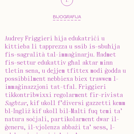
1
.
BIJOGRAFIJA
Audrey Friggieri hija edukatriċi u
kittieba li tapprezza u ssib is-sbuħija
fis-sagralità tal-immaġinarju. Ħadmet
fis-settur edukattiv għal aktar minn
tletin sena, u dejjem tfittex modi ġodda u
possibbilment nebbiexa biex trawwem l-
immaġinazzjoni tat-tfal. Friggieri
tikkontribwixxi regolarment fir-rivista
Sagħtar
, kif ukoll f’diversi gazzetti kemm
bl-Ingliż kif ukoll bil-Malti fuq temi ta’
natura soċjali, partikolarment dwar il-
ġeneru, il-vjolenza abbażi ta’ sess, l-