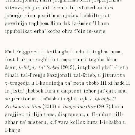
sitwazzjonijiet differenti li jisfidawhom biex
joħorġu minn qoxrithom u jużaw l-abbiltajiet
ġewwinija tagħhom. Minn dak iż-żmien ’l hawn
ippubblikat erba’ kotba oħra f’din is-serje.
Għal Friggieri, il-kotba għall-adulti tagħha huma
fost l-aktar xogħlijiet importanti tagħha. Minn
dawn,
L-Iskjav ta’ Isabel
(2019), intgħażel għall-lista
finali tal-Premju Nazzjonali tal-Ktieb, u jittratta
t-traġedja u l-kummiedja ta’ meta tħobb lil xi ħadd li
la jista’ jħobbok lura u daqstant ieħor jaf qatt mhu
se jirritorna l-imħabba tiegħu lejk.
L-Istorja li
Rrakkuntat Nina
(2016) u
Tangerine Glow
(2017) huma
ġrajjiet mimlija tama, disprament, u fl-aħħar mill-
aħħar ta’ misteru, kif wara kollox huma l-imħabba u
l-ħajja.