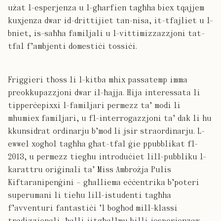
użat l-esperjenza u l-għarfien tagħha biex tqajjem
kuxjenza dwar id-drittijiet tan-nisa, it-tfajliet u l-
bniet, is-saħħa familjali u l-vittimizzazzjoni tat-
tfal f’ambjenti domestiċi tossiċi.
Friggieri tħoss li l-kitba mhix passatemp imma
preokkupazzjoni dwar il-ħajja. Hija interessata li
tipperċepixxi l-familjari permezz ta’ modi li
mhumiex familjari, u fl-interrogazzjoni ta’ dak li hu
kkunsidrat ordinarju b’mod li jsir straordinarju. L-
ewwel xogħol tagħha għat-tfal ġie ppubblikat fl-
2013, u permezz tiegħu introduċiet lill-pubbliku l-
karattru oriġinali ta’ Miss Ambrożja Pulis
Kiftaranipenġini – għalliema eċċentrika b’poteri
superumani li tieħu lill-istudenti tagħha
f’avventuri fantastiċi ’l bogħod mill-klassi
tradizzjonali, ħalli jitgħallmu billi jesperjenzaw