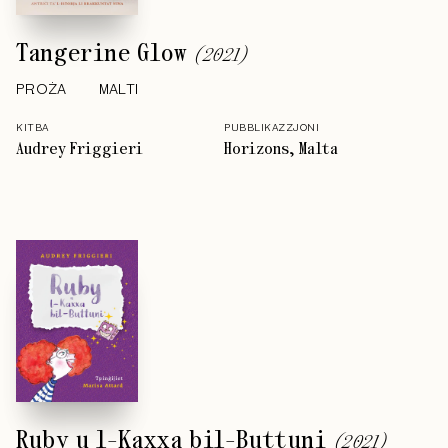
Tangerine Glow
(
2021
)
PROŻA
MALTI
KITBA
PUBBLIKAZZJONI
Audrey Friggieri
Horizons, Malta
Ruby u l-Kaxxa bil-Buttuni
(
2021
)