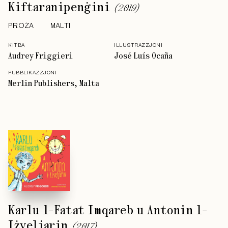
Kiftaranipenġini
(
2019
)
PROŻA
MALTI
KITBA
ILLUSTRAZZJONI
Audrey Friggieri
José Luís Ocaña
PUBBLIKAZZJONI
Merlin Publishers, Malta
Karlu l-Fatat Imqareb u Antonin l-
Iżveljarin
(
2017
)