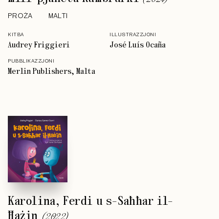
PROŻA
MALTI
KITBA
ILLUSTRAZZJONI
Audrey Friggieri
José Luís Ocaña
PUBBLIKAZZJONI
Merlin Publishers, Malta
Karolina, Ferdi u s-Saħħar il-
Ħażin
(
2022
)