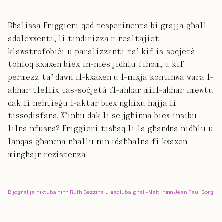
Bħalissa Friggieri qed tesperimenta bi ġrajja għall-
adolexxenti, li tindirizza r-realtajiet
klawstrofobiċi u paralizzanti ta’ kif is-soċjetà
toħloq kxaxen biex in-nies jidħlu fihom, u kif
permezz ta’ dawn il-kxaxen u l-mixja kontinwa wara l-
aħħar tlellix tas-soċjetà fl-aħħar mill-aħħar imewtu
dak li neħtieġu l-aktar biex ngħixu ħajja li
tissodisfana. X’inhu dak li se jgħinna biex insibu
lilna nfusna? Friggieri tisħaq li la għandna nidħlu u
lanqas għandna nħallu min idaħħalna fi kxaxen
mingħajr reżistenza!
Bijografija miktuba minn Ruth Bezzina u maqluba għall-Malti minn Jean Paul Borg