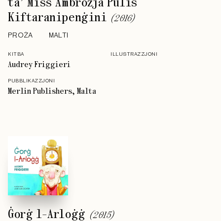
ta’ Miss Ambrożja Pulis
Kiftaranipenġini
(
2016
)
PROŻA
MALTI
KITBA
ILLUSTRAZZJONI
Audrey Friggieri
PUBBLIKAZZJONI
Merlin Publishers, Malta
Ġorġ l-Arloġġ
(
2015
)