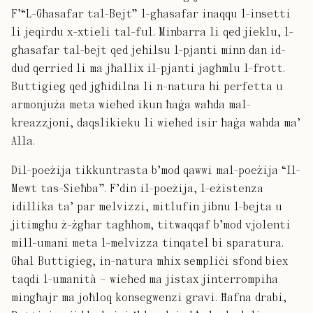
F’“L-Għasafar tal-Bejt” l-għasafar inaqqu l-insetti
li jeqirdu x-xtieli tal-ful. Minbarra li qed jieklu, l-
għasafar tal-bejt qed jeħilsu l-pjanti minn dan id-
dud qerried li ma jħallix il-pjanti jagħmlu l-frott.
Buttigieg qed jgħidilna li n-natura hi perfetta u
armonjuża meta wieħed ikun ħaġa waħda mal-
kreazzjoni, daqslikieku li wieħed isir ħaġa waħda ma’
Alla.
Dil-poeżija tikkuntrasta b’mod qawwi mal-poeżija “Il-
Mewt tas-Sieħba”. F’din il-poeżija, l-eżistenza
idillika ta’ par melvizzi, mitlufin jibnu l-bejta u
jitimgħu ż-żgħar tagħhom, titwaqqaf b’mod vjolenti
mill-umani meta l-melvizza tinqatel bi sparatura.
Għal Buttigieg, in-natura mhix sempliċi sfond biex
taqdi l-umanità – wieħed ma jistax jinterrompiha
mingħajr ma joħloq konsegwenzi gravi. Ħafna drabi,