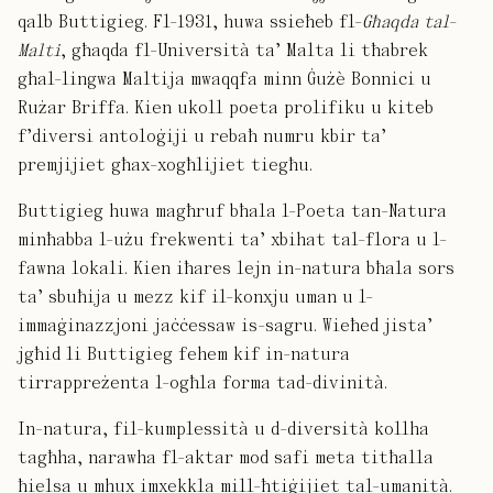
qalb Buttigieg. Fl-1931, huwa ssieħeb fl-
Għaqda tal-
Malti
, għaqda fl-Università ta’ Malta li tħabrek
għal-lingwa Maltija mwaqqfa minn Ġużè Bonnici u
Rużar Briffa. Kien ukoll poeta prolifiku u kiteb
f’diversi antoloġiji u rebaħ numru kbir ta’
premjijiet għax-xogħlijiet tiegħu.
Buttigieg huwa magħruf bħala l-Poeta tan-Natura
minħabba l-użu frekwenti ta’ xbihat tal-flora u l-
fawna lokali. Kien iħares lejn in-natura bħala sors
ta’ sbuħija u mezz kif il-konxju uman u l-
immaġinazzjoni jaċċessaw is-sagru. Wieħed jista’
jgħid li Buttigieg fehem kif in-natura
tirrappreżenta l-ogħla forma tad-divinità.
In-natura, fil-kumplessità u d-diversità kollha
tagħha, narawha fl-aktar mod safi meta titħalla
ħielsa u mhux imxekkla mill-ħtiġijiet tal-umanità.