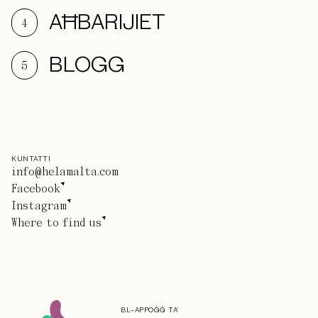
AĦBARIJIET
4
BLOGG
5
KUNTATTI
info@helamalta.com
Facebook
Instagram
Where to find us
BL-APPOĠĠ TA'