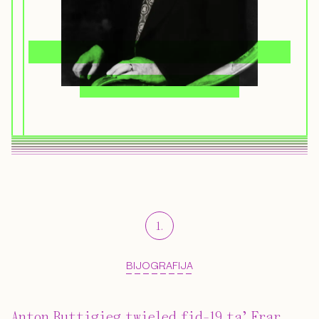
1
.
BIJOGRAFIJA
Anton Buttigieg twieled fid-19 ta’ Frar