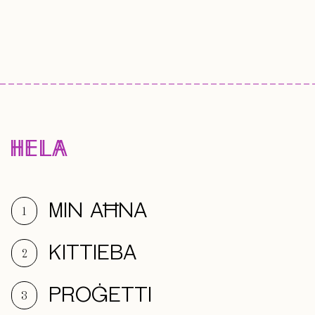
MIN AĦNA
1
KITTIEBA
2
PROĠETTI
3