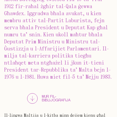
1912 fir-raħal żgħir tal-Qala ġewwa
Għawdex. Iggradwa bħala avukat, u kien
membru attiv tal-Partit Laburista, fejn
serva bħala President u Deputat Kap għal
numru ta’ snin. Kien ukoll maħtur bħala
Deputat Prim Ministru u Ministru tal-
Ġustizzja u l-Affarijiet Parlamentari. Il-
milja tal-karriera politika tiegħu
ntlaħqet meta ntgħażel li jkun it-tieni
President tar-Repubblika ta’ Malta bejn l-
1976 u l-1981. Huwa miet fil-5 ta’ Mejju 1983.
MUR FIL-
BIBLIJOGRAFIJA
Il-lingwa Maltija u l-kitba minn dejjem kienu għal