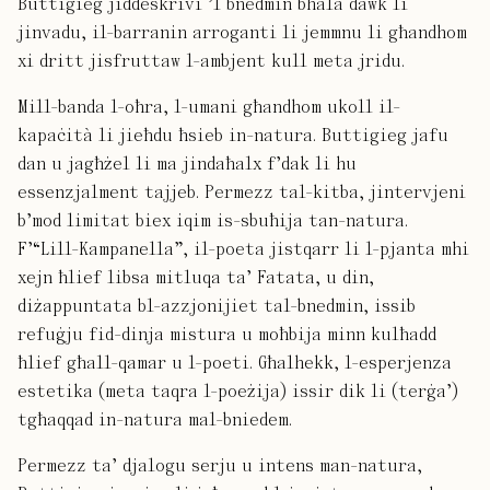
Buttigieg jiddeskrivi ʼl bnedmin bħala dawk li
jinvadu, il-barranin arroganti li jemmnu li għandhom
xi dritt jisfruttaw l-ambjent kull meta jridu.
Mill-banda l-oħra, l-umani għandhom ukoll il-
kapaċità li jieħdu ħsieb in-natura. Buttigieg jafu
dan u jagħżel li ma jindaħalx f’dak li hu
essenzjalment tajjeb. Permezz tal-kitba, jintervjeni
b’mod limitat biex iqim is-sbuħija tan-natura.
F’“Lill-Kampanella”, il-poeta jistqarr li l-pjanta mhi
xejn ħlief libsa mitluqa ta’ Fatata, u din,
diżappuntata bl-azzjonijiet tal-bnedmin, issib
refuġju fid-dinja mistura u moħbija minn kulħadd
ħlief għall-qamar u l-poeti. Għalhekk, l-esperjenza
estetika (meta taqra l-poeżija) issir dik li (terġa’)
tgħaqqad in-natura mal-bniedem.
Permezz ta’ djalogu serju u intens man-natura,