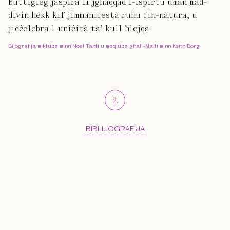
Buttigieg jaspira li jgħaqqad l-ispirtu uman mad-
divin hekk kif jimmanifesta ruħu fin-natura, u
jiċċelebra l-uniċità ta’ kull ħlejqa.
Bijografija miktuba minn Noel Tanti u maqluba għall-Malti minn Keith Borg
2
.
BIBLIJOGRAFIJA